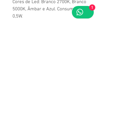
Cores de Led: Branco 2700K, Branco
1
5000K, Âmbar e Azul. Consumo de
0,5W.
Para obter todas as informações
deste produto, acesse sua
Ficha
Técnica
.
Ficha Técnica
Acessar ficha
Contato
Rio de Janeiro, RJ - Brasil
Telefone :
21 2137-8955