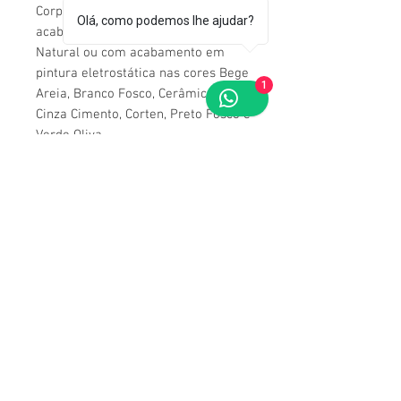
Corpo em alumínio com opções de
Olá, como podemos lhe ajudar?
acabamento revestido em Cobre
Natural ou com acabamento em
pintura eletrostática nas cores Bege
1
Areia, Branco Fosco, Cerâmica,
Cinza Cimento, Corten, Preto Fosco e
Verde Oliva.
Para obter todas as informações
deste produto, acesse sua
Ficha
Técnica
.
Ficha Técnica
A
cessar ficha
Contato