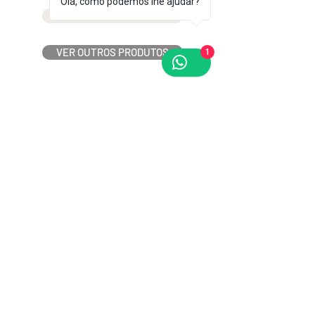
Olá, como podemos lhe ajudar?
FICHA TÉCNICA TAMIZ
VER OUTROS PRODUTOS
1
Email :
comercial@ledplus.com.br
Telefone:
(21) 3592-6886
/
(21) 3592-6887